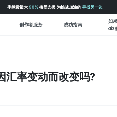
手续费最大
90%
接受支援 为挑战加油的
寻找另一边
如果
创作者服务
成功指南
di
创作者支持服务
众筹成功指南
入门指
WADIZ 广告中心 ↗︎
服务指南
各类指
体验型
帮助中心 ↗︎
WADIZ SCHOOL
因汇率变动而改变吗?
创作型
WADIZ 奖励 ↗︎
成功项目故事
商务型
面向全球创客
众筹洞
英语指南
中文指南
韩语指南