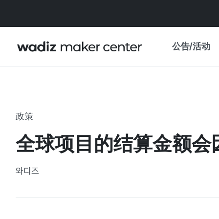
公告/活动
公告
WADIZ
主题展·优惠
政策
新闻稿
我的 WADIZ
全球项目的结算金额会
特展日历
重要更新
信任中心
와디즈
资助项目