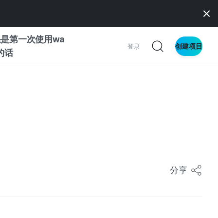
是第一次使用wa
创建项目
登录
z的话
南
南
察
分享