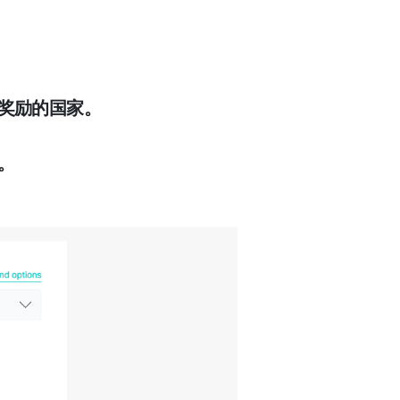
送奖励的国家。
。