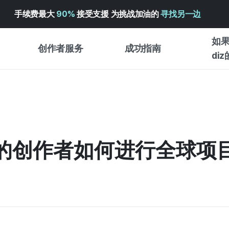
手续费最大
90%
接受支援 为挑战加油的
寻找另一边
如果
创作者服务
成功指南
di
创作者支持服务
众筹成功指南
入门指
WADIZ 广告中心 ↗︎
服务指南
各类指
体验型
帮助中心 ↗︎
WADIZ SCHOOL
的创作者如何进行全球项
创作型
WADIZ 奖励 ↗︎
成功项目故事
商务型
面向全球创客
众筹洞
英语指南
中文指南
韩语指南