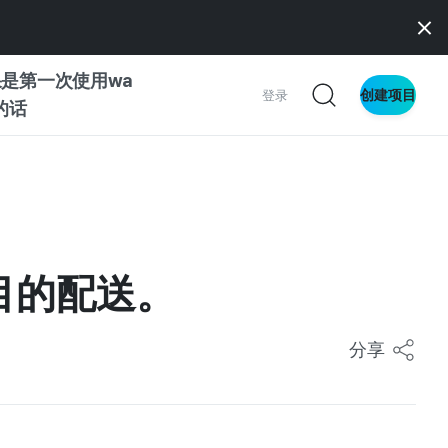
是第一次使用wa
创建项目
登录
z的话
南
南
目的配送。
察
分享