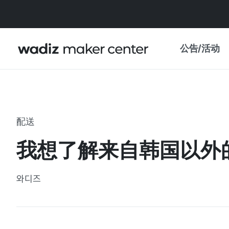
公告/活动
公告
WADIZ
主题展·优惠
配送
新闻稿
我的 WADIZ
我想了解来自韩国以外
特展日历
重要更新
信任中心
와디즈
资助项目