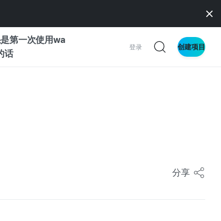
是第一次使用wa
创建项目
登录
z的话
南
南
察
分享