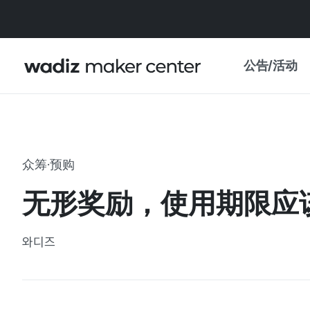
公告/活动
公告
WADIZ
主题展·优惠
众筹·预购
新闻稿
我的 WADIZ
无形奖励，使用期限应
特展日历
重要更新
信任中心
와디즈
资助项目