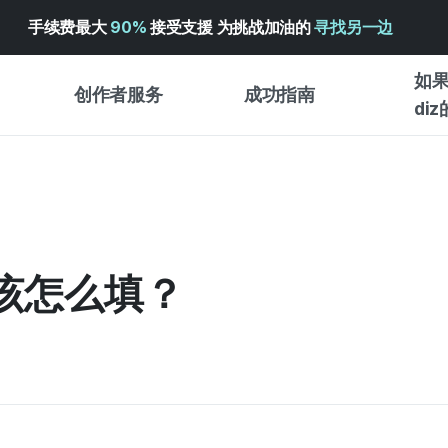
手续费最大
90%
接受支援 为挑战加油的
寻找另一边
如果
创作者服务
成功指南
di
创作者支持服务
众筹成功指南
入门指
WADIZ 广告中心 ↗︎
服务指南
各类指
体验型
帮助中心 ↗︎
WADIZ SCHOOL
该怎么填？
创作型
WADIZ 奖励 ↗︎
成功项目故事
商务型
面向全球创客
众筹洞
英语指南
中文指南
韩语指南