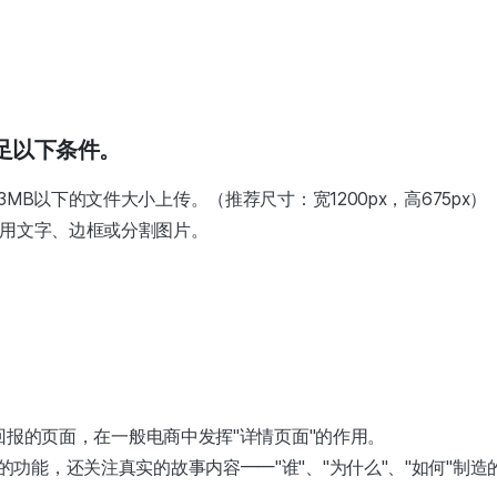
足以下条件。
3MB以下的文件大小上传。（推荐尺寸：宽1200px，高675px）
使用文字、边框或分割图片。
。
绍回报的页面，在一般电商中发挥"详情页面"的作用。
功能，还关注真实的故事内容——"谁"、"为什么"、"如何"制造