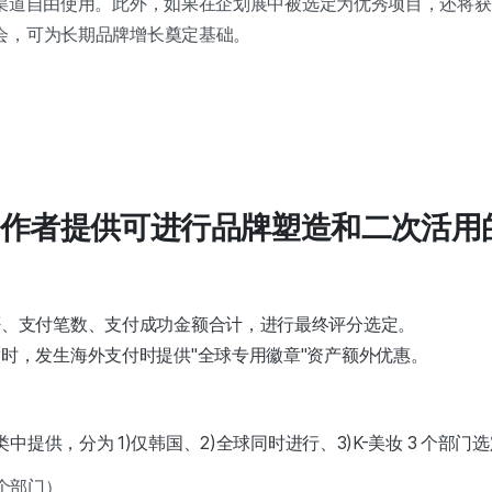
渠道自由使用。此外，如果在企划展中被选定为优秀项目，还将获得 2
会，可为长期品牌增长奠定基础。
作者提供可进行品牌塑造和二次活用
否、支付笔数、支付成功金额合计，进行最终评分选定。
时，发生海外支付时提供"全球专用徽章"资产额外优惠。
品类中提供，分为 1)仅韩国、2)全球同时进行、3)K-美妆 3 个部门
 个部门）