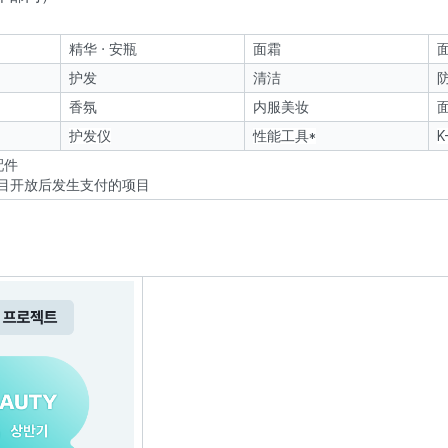
精华 · 安瓶
面霜
面
护发
清洁
香氛
内服美妆
护发仪
性能工具*
K
配件
球项目开放后发生支付的项目