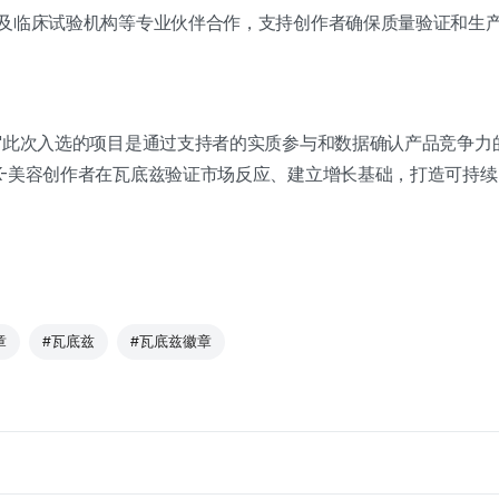
及临床试验机构等专业伙伴合作，支持创作者确保质量验证和生
"此次入选的项目是通过支持者的实质参与和数据确认产品竞争力的
K-美容创作者在瓦底兹验证市场反应、建立增长基础，打造可持续
章
#瓦底兹
#瓦底兹徽章