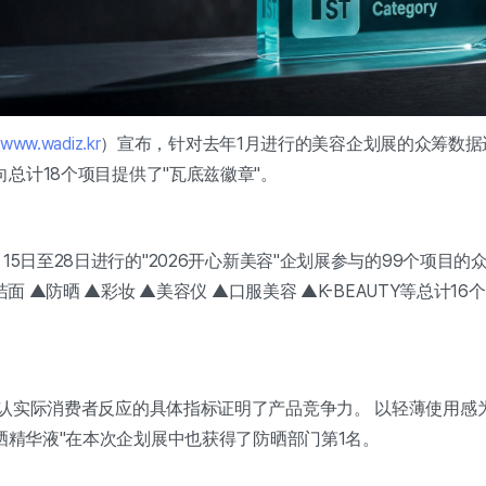
www.wadiz.kr
）宣布，针对去年1月进行的美容企划展的众筹数据
总计18个项目提供了"瓦底兹徽章"。
15日至28日进行的"2026开心新美容"企划展参与的99个项目的
洁面 ▲防晒 ▲彩妆 ▲美容仪 ▲口服美容 ▲K-BEAUTY等总计1
认实际消费者反应的具体指标证明了产品竞争力。 以轻薄使用感
防晒精华液"在本次企划展中也获得了防晒部门第1名。