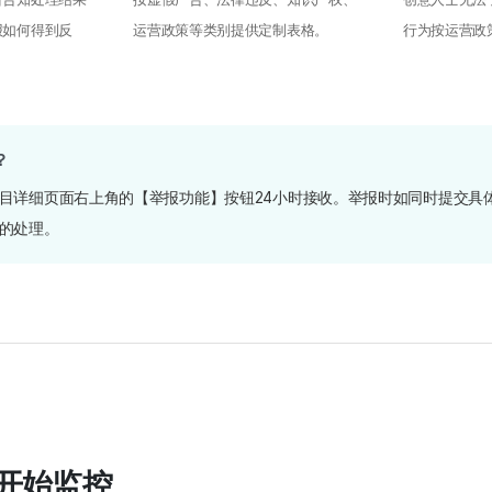
报如何得到反
运营政策等类别提供定制表格。
行为按运营政
？
目详细页面右上角的【举报功能】按钮24小时接收。举报时如同时提交具
的处理。
开始监控