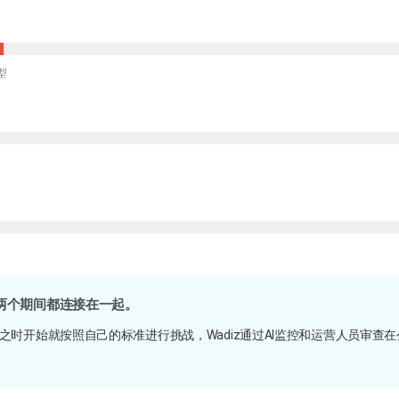
型
两个期间都连接在一起。
之时开始就按照自己的标准进行挑战，Wadiz通过AI监控和运营人员审查