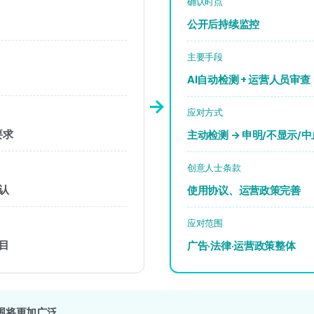
确认时点
公开后持续监控
主要手段
AI自动检测 + 运营人员审查
→
应对方式
要求
主动检测 → 申明/不显示/中
创意人士条款
认
使用协议、运营政策完善
应对范围
目
广告·法律·运营政策整体
范围将更加广泛。