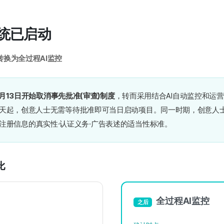
统已启动
转换为全过程AI监控
4月13日开始取消事先批准(审查)制度
，转而采用结合AI自动监控和运
天起，创意人士无需等待批准即可当日启动项目。同一时期，创意人
注册信息的真实性·认证义务·广告表述的适当性标准。
比
全过程AI监控
之后