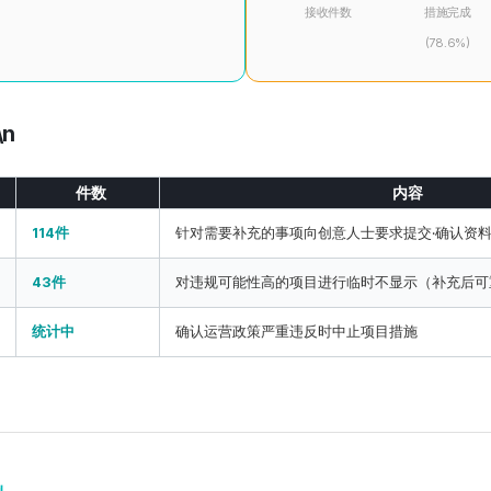
接收件数
措施完成
(78.6%)
n
件数
内容
114件
针对需要补充的事项向创意人士要求提交·确认资
43件
对违规可能性高的项目进行临时不显示（补充后可
统计中
确认运营政策严重违反时中止项目措施