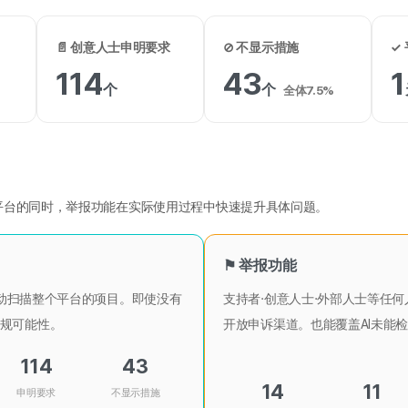
📄 创意人士申明要求
⊘ 不显示措施
✓
114
43
1
个
个
全体7.5%
个平台的同时，举报功能在实际使用过程中快速提升具体问题。
⚑ 举报功能
统主动扫描整个平台的项目。即使没有
支持者·创意人士·外部人士等任
规可能性。
开放申诉渠道。也能覆盖AI未能
114
43
14
11
申明要求
不显示措施