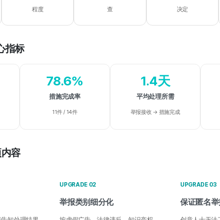
程度
查
决定
心指标
78.6%
1.4天
措施完成率
平均处理所需
11件 / 14件
举报接收 → 措施完成
项内容
UPGRADE 02
UPGRADE 03
举报类别细分化
保证匿名举
者告知处理结果
按虚假广告、法律违反、知识产权、
创意人士无法