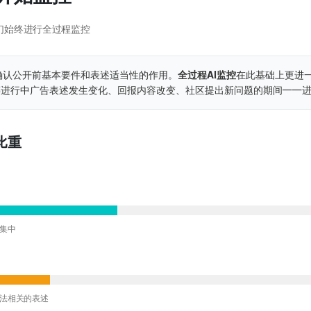
们始终进行全过程监控
了确认公开前基本要件和表述适当性的作用。
全过程AI监控
在此基础上更进
进行中广告表述发生变化、回报内容改变、社区提出新问题的期间——进
比重
别集中
告法相关的表述