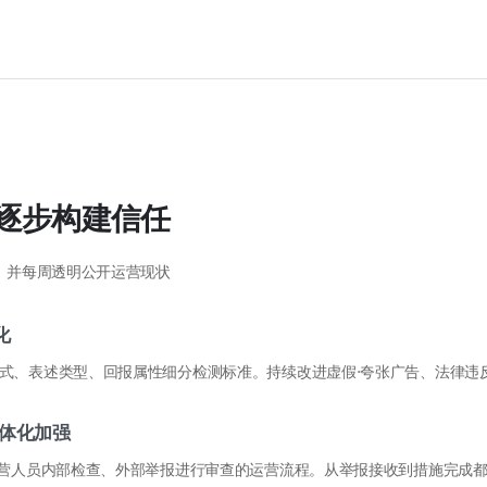
逐步构建信任
，并每周透明公开运营现状
化
式、表述类型、回报属性细分检测标准。持续改进虚假·夸张广告、法律违
一体化加强
运营人员内部检查、外部举报进行审查的运营流程。从举报接收到措施完成