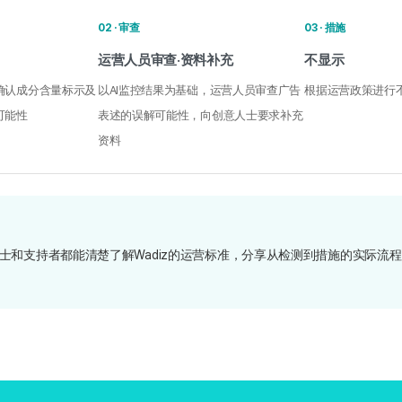
02 · 审查
03 · 措施
运营人员审查·资料补充
不显示
确认成分含量标示及
以AI监控结果为基础，运营人员审查广告
根据运营政策进行
可能性
表述的误解可能性，向创意人士要求补充
资料
士和支持者都能清楚了解Wadiz的运营标准，分享从检测到措施的实际流