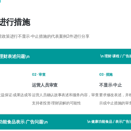
例
进行措施
营政策进行不显示·中止措施的代表案例2件进行分享
理财表述问题\n
\n 理财·课程 / 广告
02 · 审查
03 · 措施
运营人员审查
不显示·中止
收益保证·成果达成等
运营人员确认故事表述和服务内容，审查
要求修改表述，并
支持者投资·理财误解的可能性
示或中止措施的审
功能食品表示·广告问题\n
\n 健康功能食品 / 表示广告