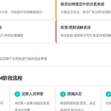
相关法律规定中的注意表述
果主张，与实际不符的规格标记
与食品卫生法、表示广告法等法律标
性
投资·理财误解表述
计·内容抄袭嫌疑
保证收益·成果暗示等引发支持者误
用协议及整个运营政策可能的违反事项
 4阶段流程
运营人员审查
措施决定
2
3
4
类可
AI结果 + 故事·回报全面背
根据风险程度·类型，决定
目
景综合判断
申明/不显示/中止