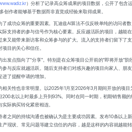
www.wadiz.kr
）分析了记录高众筹成果的项目数据，公开了包含运
更多创作者能够基于数据而非直觉或经验来取得成果。
为了成功众筹的重要因素。瓦迪兹AI算法不仅反映单纯的访问者
实际支持者的参与信号作为核心要素。反应越活跃的项目，越能在
过来又能带来新访客和众筹参与的扩大。流入的支持者们留下了支
对项目的关心和信任。
出发点指向了"分享"。特别是在众筹项目公开前的"即将开放"阶
的参与反应就越活跃。随后支持者们对感兴趣的项目向家人、朋友
促进了提醒申请的增加。
相关性也非常明显。以2025年1月至2026年3月期间开放的项目
但200名以上时最多上升到93%。同时在同一时期，初期销售额的
与实际购买转化紧密相连。
持者之间的持续沟通也被确认为是主要成功因素。发布10条以上
、生产现状、常见问题等建立信任的内容，越是这样的内容就越能