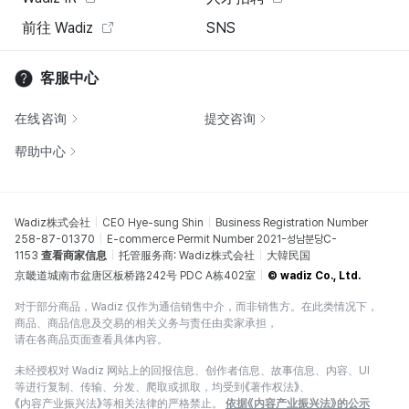
前往 Wadiz
SNS
客服中心
在线咨询
提交咨询
帮助中心
Wadiz株式会社
CEO Hye-sung Shin
Business Registration Number
258-87-01370
E-commerce Permit Number 2021-성남분당C-
1153
查看商家信息
托管服务商: Wadiz株式会社
大韓民国
京畿道城南市盆唐区板桥路242号 PDC A栋402室
© wadiz Co., Ltd.
对于部分商品，Wadiz 仅作为通信销售中介，而非销售方。在此类情况下，
商品、商品信息及交易的相关义务与责任由卖家承担，
请在各商品页面查看具体内容。
未经授权对 Wadiz 网站上的回报信息、创作者信息、故事信息、内容、UI
等进行复制、传输、分发、爬取或抓取，均受到《著作权法》、
《内容产业振兴法》等相关法律的严格禁止。
依据《内容产业振兴法》的公示