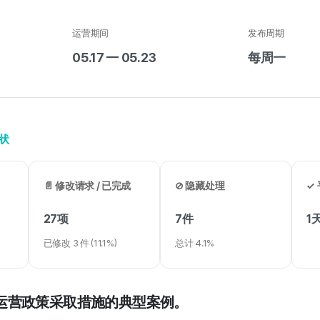
运营期间
发布周期
05.17 — 05.23
每周一
现状
📄 修改请求 / 已完成
⊘ 隐藏处理
✓
27项
7件
1
已修改 3 件 (11.1%)
总计 4.1%
运营政策采取措施的典型案例。