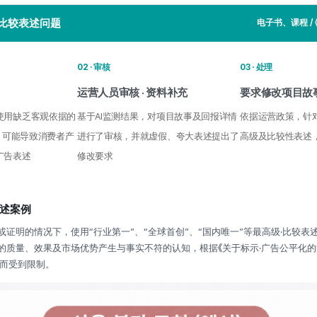
·比较表述问题
电子书、课程 / 
02 · 审核
03 · 处理
运营人员审核 · 资料补充
要求修改项目故
使用缺乏客观依据的
基于AI监测结果，对项目故事及回报详情
依据运营政策，针
述、可能导致消费者产
进行了审核，并就虚假、夸大表述提出了
高级及比较性表述
广告表述
修改要求
述案例
证明的情况下，使用“行业第一”、“全球首创”、“国内唯一”等最高级·比较表
的质量、效果及市场优势产生与事实不符的认知，根据《关于标示·广告公平化的
告而受到限制。