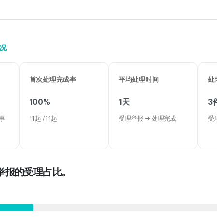
情况
首次处理完成率
平均处理时间
处
100%
1天
3
事
11起 / 11起
受理举报 → 处理完成
受理
举报的受理占比。