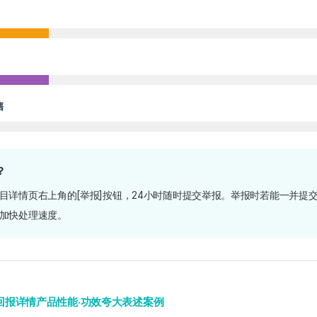
售
？
目详情页右上角的[举报]按钮，24小时随时提交举报。举报时若能一并提
加快处理速度。
 — 回报详情产品性能·功效夸大表述案例