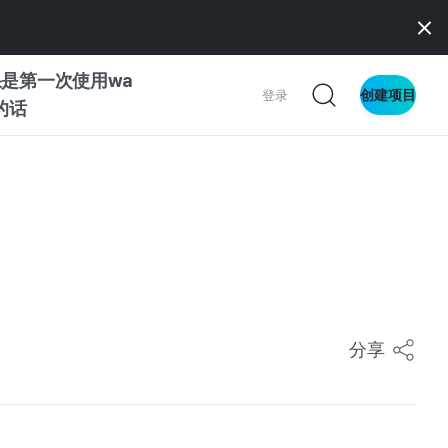
是第一次使用wa
创建项目
登录
z的话
南
南
察
分享