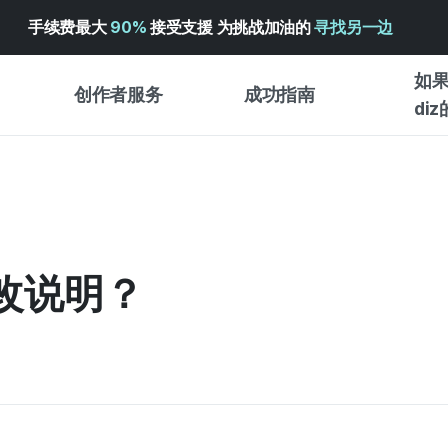
手续费最大
90%
接受支援 为挑战加油的
寻找另一边
如果
创作者服务
成功指南
di
创作者支持服务
众筹成功指南
入门指
WADIZ 广告中心 ↗︎
服务指南
各类指
体验型
帮助中心 ↗︎
WADIZ SCHOOL
改说明？
创作型
WADIZ 奖励 ↗︎
成功项目故事
商务型
面向全球创客
众筹洞
英语指南
中文指南
韩语指南