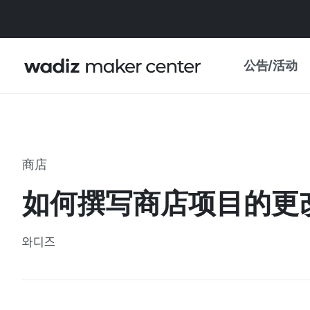
公告/活动
公告
WADIZ
主题展·优惠
商店
新闻稿
我的 WADIZ
如何撰写商店项目的更
特展日历
重要更新
信任中心
와디즈
资助项目