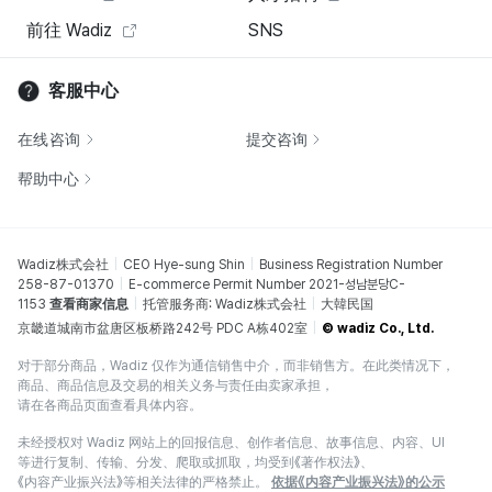
前往 Wadiz
SNS
客服中心
在线咨询
提交咨询
帮助中心
Wadiz株式会社
CEO Hye-sung Shin
Business Registration Number
258-87-01370
E-commerce Permit Number 2021-성남분당C-
1153
查看商家信息
托管服务商: Wadiz株式会社
大韓民国
京畿道城南市盆唐区板桥路242号 PDC A栋402室
© wadiz Co., Ltd.
对于部分商品，Wadiz 仅作为通信销售中介，而非销售方。在此类情况下，
商品、商品信息及交易的相关义务与责任由卖家承担，
请在各商品页面查看具体内容。
未经授权对 Wadiz 网站上的回报信息、创作者信息、故事信息、内容、UI
等进行复制、传输、分发、爬取或抓取，均受到《著作权法》、
《内容产业振兴法》等相关法律的严格禁止。
依据《内容产业振兴法》的公示