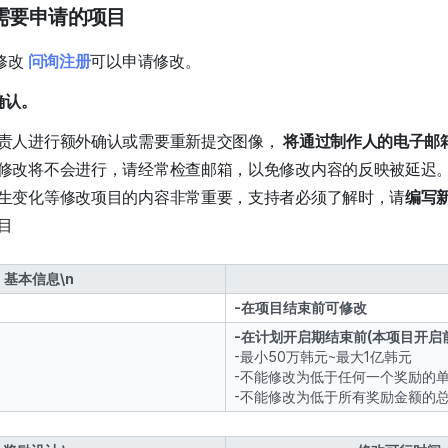
需要申请的项目
修改
问询注册
可以申请修改。
确认。
责人进行额外确认或需要重新提交图像，
将通过制作人的电子邮
修改将不会进行，请经常检查邮箱，以免修改内容的反映被延迟
生变化等修改项目的内容非常重要，支持者必须了解时，请
编写
目
n 基本信息\n
-在项目结束前可修改
-在计划开启期结束前(本项目开启
-最小50万韩元~最大1亿韩元
-不能修改为低于任何一个奖励的
-不能修改为低于所有奖励金额的