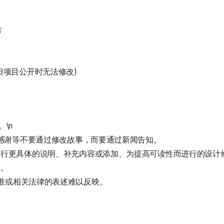
片
但项目公开时无法修改)
。
\n
成感谢等不要通过修改故事，而要通过新闻告知。
进行更具体的说明、补充内容或添加、为提高可读性而进行的设计
映。
核标准或相关法律的表述难以反映。