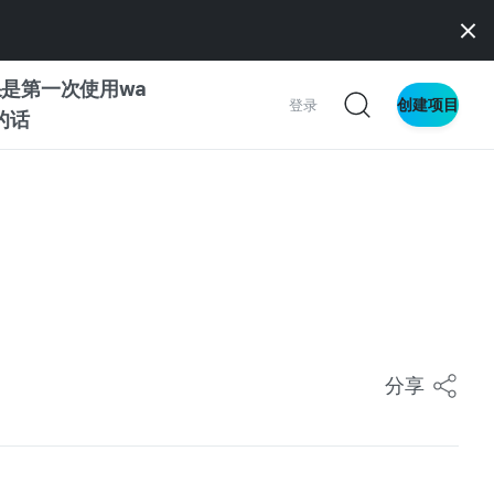
是第一次使用wa
创建项目
登录
z的话
南
南
察
分享