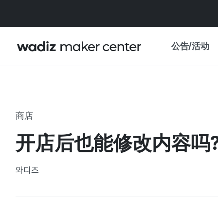
公告/活动
公告
WADIZ
主题展·优惠
商店
新闻稿
我的 WADIZ
开店后也能修改内容吗
特展日历
重要更新
信任中心
와디즈
资助项目