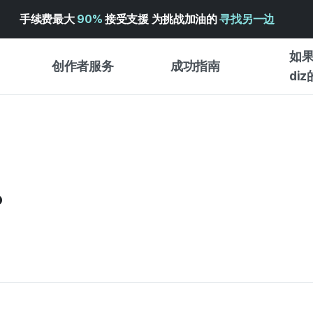
手续费最大
90%
接受支援 为挑战加油的
寻找另一边
如果
创作者服务
成功指南
di
创作者支持服务
众筹成功指南
入门指
WADIZ 广告中心 ↗︎
服务指南
各类指
体验型
帮助中心 ↗︎
WADIZ SCHOOL
?
创作型
WADIZ 奖励 ↗︎
成功项目故事
商务型
面向全球创客
众筹洞
英语指南
中文指南
韩语指南