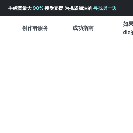
手续费最大
90%
接受支援 为挑战加油的
寻找另一边
如果
创作者服务
成功指南
di
创作者支持服务
众筹成功指南
入门指
WADIZ 广告中心 ↗︎
服务指南
各类指
体验型
帮助中心 ↗︎
WADIZ SCHOOL
创作型
WADIZ 奖励 ↗︎
成功项目故事
商务型
面向全球创客
众筹洞
英语指南
中文指南
韩语指南