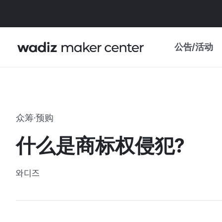
公告/活动
公告
WADIZ
主题展·优惠
众筹·预购
新闻稿
我的 WADIZ
什么是商标权侵犯?
特展日历
重要更新
信任中心
와디즈
资助项目