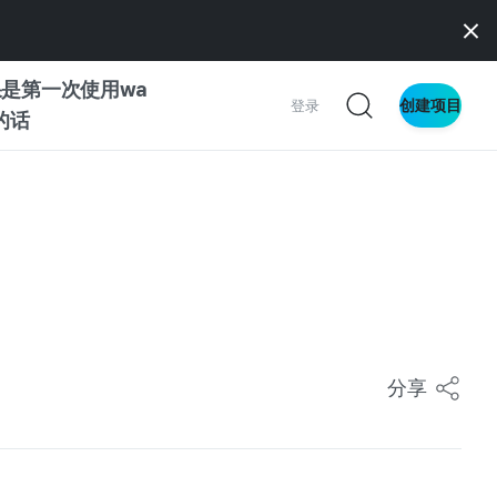
是第一次使用wa
创建项目
登录
z的话
南
南
察
分享