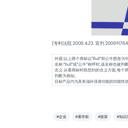
[专利法院 2009.4.23. 宣判 2009허76
外观:以上两个商标以"Bull"和公牛图形
名称:"bull"或"公牛"称呼时,该名称也被
含义:从看商标时联想到的含义方面,每个商标中
判断为相似。
目标产品均为具有滋补强身功能的功能性饮
#企业
#著作权
#政策
#知识