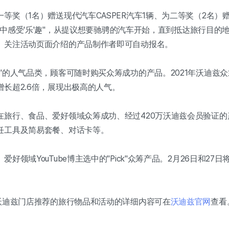
奖（1名）赠送现代汽车CASPER汽车1辆、为二等奖（2名）赠送iP
旅'途中感受'乐'趣"，从提议想要驰骋的汽车开始，直到抵达旅行目
。关注活动页面介绍的产品制作者即可自动报名。
"的人气品类，顾客可随时购买众筹成功的产品。2021年沃迪兹众筹
长超2.6倍，展现出极高的人气。
在旅行、食品、爱好领域众筹成功、经过420万沃迪兹会员验证
饪工具及简易套餐、对话卡等。
领域YouTube博主选中的"Pick"众筹产品。2月26日和27日将
"沃迪兹门店推荐的旅行物品和活动的详细内容可在
沃迪兹官网
查看