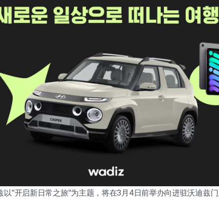
兹以"开启新日常之旅"为主题，将在3月4日前举办向进驻沃迪兹
。