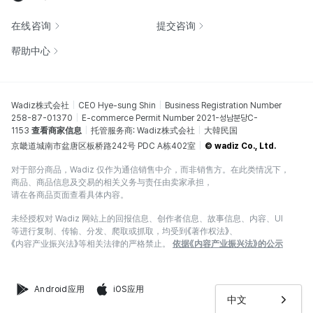
在线咨询
提交咨询
帮助中心
Wadiz株式会社
CEO Hye-sung Shin
Business Registration Number
258-87-01370
E-commerce Permit Number 2021-성남분당C-
1153
查看商家信息
托管服务商: Wadiz株式会社
大韓民国
京畿道城南市盆唐区板桥路242号 PDC A栋402室
© wadiz Co., Ltd.
对于部分商品，Wadiz 仅作为通信销售中介，而非销售方。在此类情况下，
商品、商品信息及交易的相关义务与责任由卖家承担，
请在各商品页面查看具体内容。
未经授权对 Wadiz 网站上的回报信息、创作者信息、故事信息、内容、UI
等进行复制、传输、分发、爬取或抓取，均受到《著作权法》、
《内容产业振兴法》等相关法律的严格禁止。
依据《内容产业振兴法》的公示
Android应用
iOS应用
中文