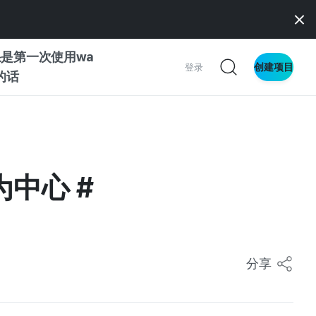
是第一次使用wa
创建项目
登录
z的话
南
南
为中心 #
察
分享