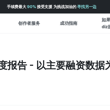
手续费最大
90%
接受支援 为挑战加油的
寻找另一边
如果
创作者服务
成功指南
di
创作者支持服务
众筹成功指南
入门指
WADIZ 广告中心 ↗︎
服务指南
各类指
体验型
明度报告 - 以主要融资数据
帮助中心 ↗︎
WADIZ SCHOOL
创作型
WADIZ 奖励 ↗︎
成功项目故事
商务型
面向全球创客
众筹洞
英语指南
中文指南
韩语指南