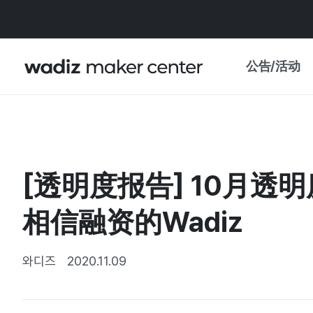
公告/活动
公告
WADIZ
主题展·优惠
[透明度报告] 10月透
新闻稿
我的 WADIZ
特展日历
相信融资的Wadiz
重要更新
信任中心
资助项目
와디즈
2020.11.09