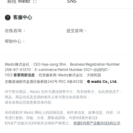
前往 Wadiz
SNS
客服中心
在线咨询
提交咨询
帮助中心
Wadiz株式会社
CEO Hye-sung Shin
Business Registration Number
258-87-01370
E-commerce Permit Number 2021-성남분당C-
1153
查看商家信息
托管服务商: Wadiz株式会社
大韓民国
京畿道城南市盆唐区板桥路242号 PDC A栋402室
© wadiz Co., Ltd.
对于部分商品，Wadiz 仅作为通信销售中介，而非销售方。在此类情况下，
商品、商品信息及交易的相关义务与责任由卖家承担，
请在各商品页面查看具体内容。
未经授权对 Wadiz 网站上的回报信息、创作者信息、故事信息、内容、UI
等进行复制、传输、分发、爬取或抓取，均受到《著作权法》、
《内容产业振兴法》等相关法律的严格禁止。
依据《内容产业振兴法》的公示