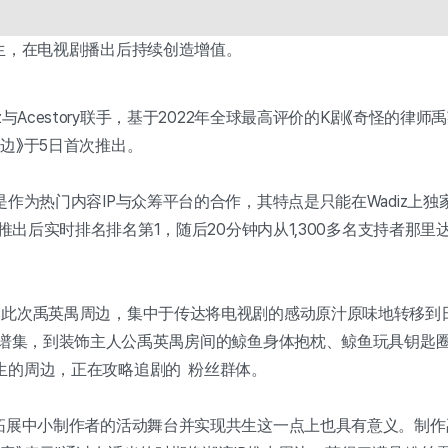
重生，在电视剧播出后持续创造增值。
与Acestory联手，基于2022年全球最高评价的K剧《奇怪的律师禹英
边》于5日首次推出。
是作为热门内容IP与众筹平台的合作，其特点是只能在Wadiz上
筹推出后实时排名排名第1，随后20分钟内从1,300多名支持者那
的此次禹英禺周边，集中于传达将电视剧的感动原汁原味地转移到
和乐谱集，到装饰主人公禹英禺房间的鲸鱼身体抱枕、鲸鱼玩具钥匙
生的周边，正在攻略追剧的 粉丝群体。
拓展中小制作者的活动舞台并实现共生这一点上也具有意义。制作禹