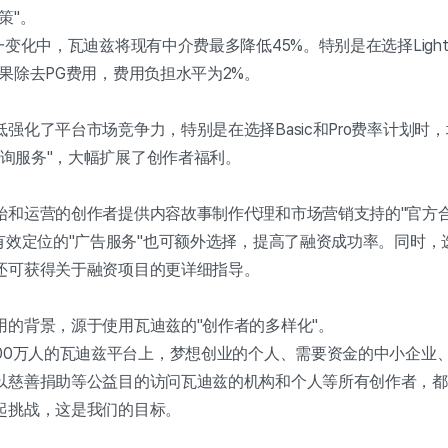
策"。
一变化中，瓦迪兹将现有中介费最多降低45%。特别是在选择Lig
果除去PG费用，费用负担水平为2%。
强化了平台市场竞争力，特别是在选择Basic和Pro费率计划时
线咨询服务"，大幅扩展了创作者福利。
始和运营的创作者提供内容故事制作代理和市场营销支持的"官方合
有效定位的"广告服务"也可额外选择，提高了融资成功率。同时，选择
还可获得关于融资项目的更详细指导。
用的背景，源于使用瓦迪兹的"创作者的多样化"。
000万人的瓦迪兹平台上，梦想创业的个人、需要资金的中小企业
以慈善捐助等公益目的访问瓦迪兹的机构和个人等所有创作者，都
起挑战，这是我们的目标。