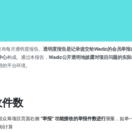
月起发布每月透明度报告。
透明度报告是记录提交给Wadiz的会员举
中心
构成。通过本报告，
Wadiz公开透明地披露对项目问题的实
用的平台环境。
收件数
根据众筹项目页面右侧
"举报"
功能接收的举报件数进行
测量，如单
别计算