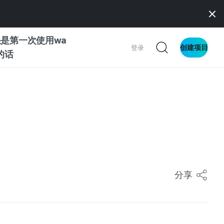
是第一次使用wa
创建项目
登录
z的话
南
南
察
分享