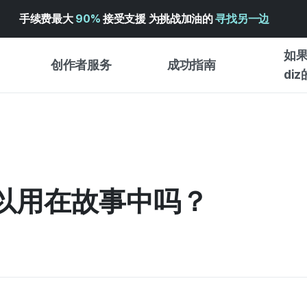
手续费最大
90%
接受支援 为挑战加油的
寻找另一边
如果
创作者服务
成功指南
di
创作者支持服务
众筹成功指南
入门指
WADIZ 广告中心 ↗︎
服务指南
各类指
体验型
帮助中心 ↗︎
WADIZ SCHOOL
以用在故事中吗？
创作型
WADIZ 奖励 ↗︎
成功项目故事
商务型
面向全球创客
众筹洞
英语指南
中文指南
韩语指南