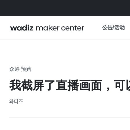
公告/活动
公告
WADIZ
主题展·优惠
众筹·预购
新闻稿
我的 WADIZ
我截屏了直播画面，可
特展日历
重要更新
信任中心
와디즈
资助项目