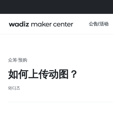
公告/活动
公告
WADIZ
主题展·优惠
众筹·预购
新闻稿
我的 WADIZ
如何上传动图？
特展日历
重要更新
信任中心
와디즈
资助项目