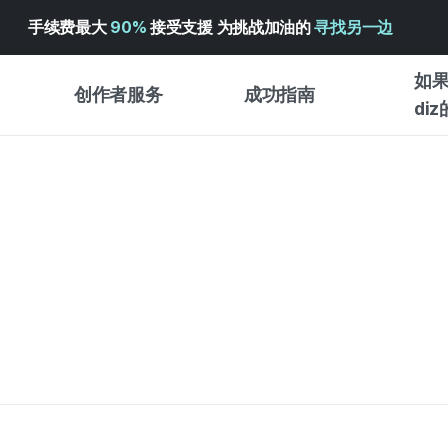
手续费最大
90%
接受支援 为挑战加油的
寻找另一边
如果
创作者服务
成功指南
di
创作者支持服务
众筹成功指南
入门指
WADIZ 广告中心 ↗︎
服务指南
各类指
体验型
帮助中心 ↗︎
WADIZ SCHOOL
创作型
WADIZ 奖励 ↗︎
成功项目故事
商务型
面向全球创客
众筹洞
英语指南
中文指南
韩语指南