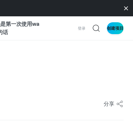
是第一次使用wa
创建项目
登录
z的话
南
南
察
分享