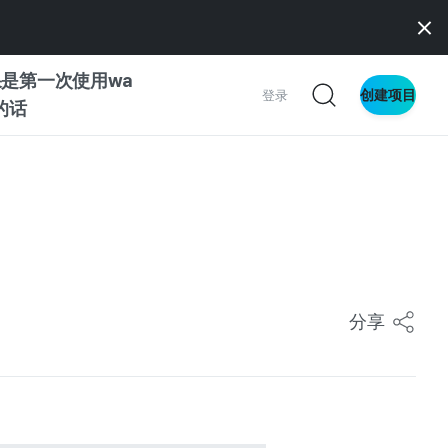
是第一次使用wa
创建项目
登录
z的话
南
南
分享
察