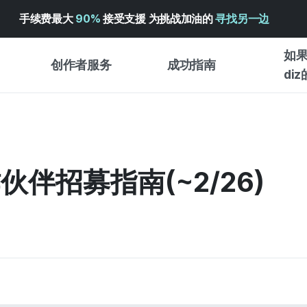
手续费最大
90%
接受支援 为挑战加油的
寻找另一边
如果
创作者服务
成功指南
di
创作者支持服务
众筹成功指南
入门指
WADIZ 广告中心 ↗︎
服务指南
各类指
体验型
伙伴招募指南(~2/26)
帮助中心 ↗︎
WADIZ SCHOOL
创作型
WADIZ 奖励 ↗︎
成功项目故事
商务型
面向全球创客
众筹洞
英语指南
中文指南
韩语指南