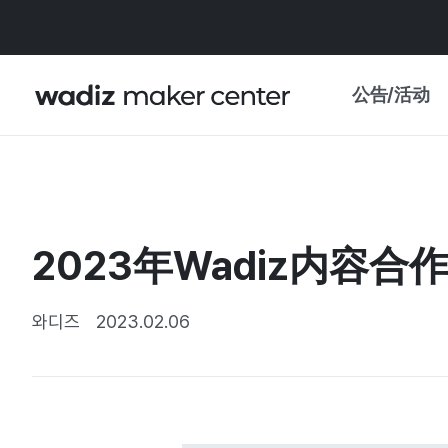
公告/活动
公告
WADIZ
主题展·优惠
2023年Wadiz内容合作
新闻稿
我的 WADIZ
特展日历
와디즈
2023.02.06
重要更新
信任中心
资助项目