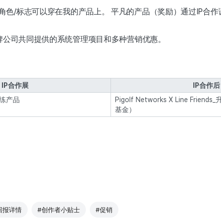
角色/标志可以穿在我的产品上。 平凡的产品（奖励）通过IP合
和品牌公司共同提供的系统管理项目和多种营销优惠。
IP合作展
IP合作后
杆教练产品
Pigolf Networks X Line Fr
基金）
回报详情
#创作者小贴士
#促销