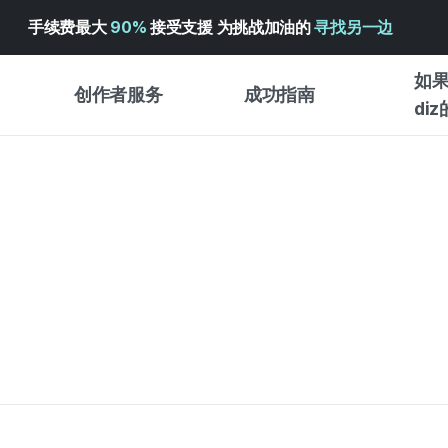
手续费最大
90%
接受支援 为挑战加油的
寻找另一边
如果
创作者服务
成功指南
di
创作者支持服务
众筹成功指南
入门指
WADIZ 广告中心 ↗︎
服务指南
各类指
体验型
帮助中心 ↗︎
WADIZ SCHOOL
创作型
WADIZ 奖励 ↗︎
成功项目故事
商务型
面向全球创客
众筹洞
英语指南
中文指南
韩语指南