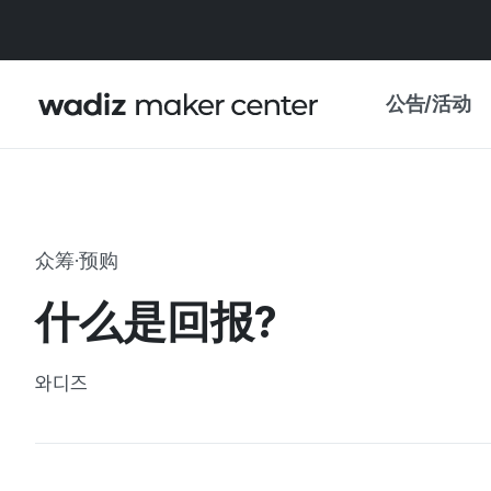
公告/活动
公告
WADIZ
主题展·优惠
众筹·预购
新闻稿
我的 WADIZ
什么是回报?
特展日历
重要更新
信任中心
와디즈
资助项目