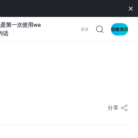
是第一次使用wa
创建项目
登录
z的话
南
南
察
分享