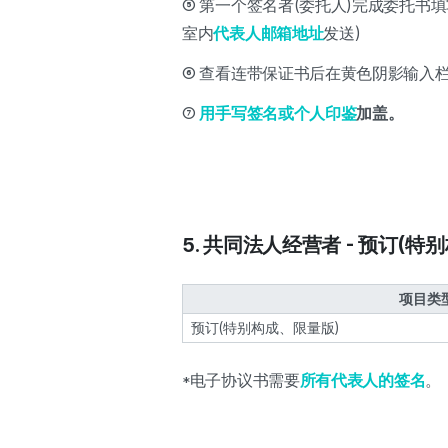
⑤ 第一个签名者(委托人)完成委托书
室内
代表人邮箱地址
发送)
⑥ 查看连带保证书后在黄色阴影输入
⑦
用手写签名或个人印鉴
加盖。
5. 共同法人经营者 - 预订(特
项目类
预订(特别构成、限量版)
*电子协议书需要
所有代表人的签名
。