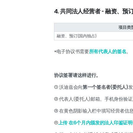
4. 共同法人经营者 - 融资、预
项目类
融资、预订(国内独占)
*电子协议书需要
所有代表人的签名
。
协议签署请这样进行。
① 沃迪兹会向
第一个签名者(委托人)
发
② 代表人(委托人)邮箱、手机身份验证
③ 在黄色阴影输入栏中填写经营者信
④
上传 在6个月内颁发的法人印鉴证明