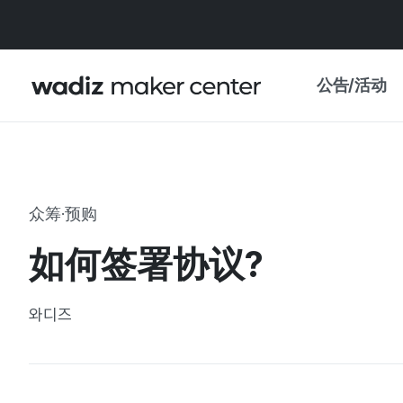
公告/活动
公告
WADIZ
主题展·优惠
众筹·预购
新闻稿
我的 WADIZ
如何签署协议?
特展日历
重要更新
信任中心
와디즈
资助项目