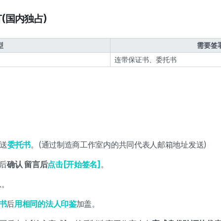
订(国内独占)
型
需要签
连带保证书、委托书
送
委托书
。(通过制造商工作室内的共同代表人邮箱地址发送)
后
确认 留言后
点击[开始签名]
。
息。
书
后
用相同的法人印鉴
加盖。