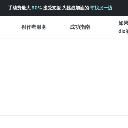
手续费最大
90%
接受支援 为挑战加油的
寻找另一边
如果
创作者服务
成功指南
di
创作者支持服务
众筹成功指南
众筹洞
WADIZ 广告中心 ↗︎
服务指南
WADI
众筹
帮助中心 ↗︎
WADIZ SCHOOL
预购
WADIZ 奖励 ↗︎
成功项目故事
商店
面向全球创客
入门指
英语指南
体验型
中文指南
创作型
韩语指南
商务型