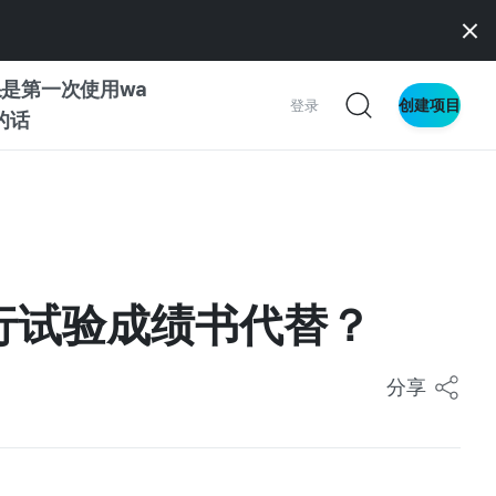
是第一次使用wa
创建项目
登录
z的话
南
南
行试验成绩书代替？
察
分享