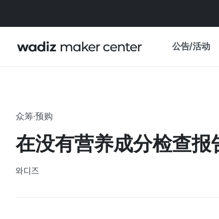
公告/活动
公告
WADIZ
主题展·优惠
众筹·预购
新闻稿
我的 WADIZ
在没有营养成分检查报
特展日历
重要更新
信任中心
와디즈
资助项目