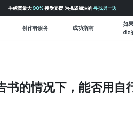
手续费最大
90%
接受支援 为挑战加油的
寻找另一边
如果
创作者服务
成功指南
di
创作者支持服务
众筹成功指南
入门指
WADIZ 广告中心 ↗︎
服务指南
各类指
体验型
帮助中心 ↗︎
WADIZ SCHOOL
告书的情况下，能否用自
创作型
WADIZ 奖励 ↗︎
成功项目故事
商务型
面向全球创客
众筹洞
英语指南
中文指南
韩语指南