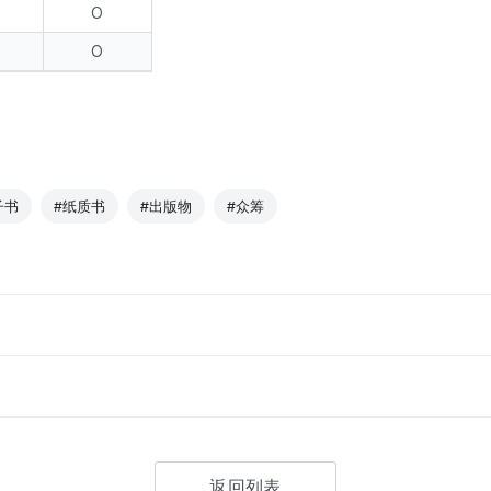
O
O
子书
#纸质书
#出版物
#众筹
返回列表