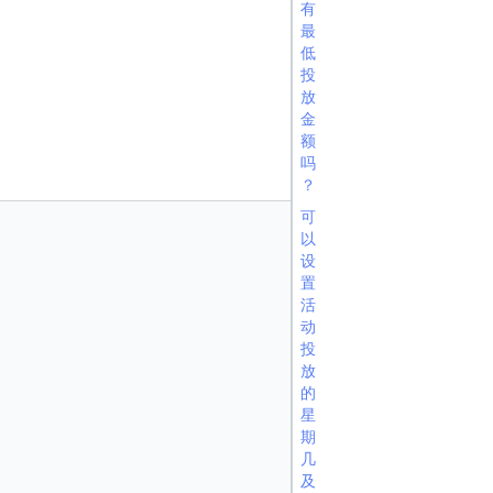
有
最
低
投
放
金
额
吗
？
可
以
设
置
活
动
投
放
的
星
期
几
及