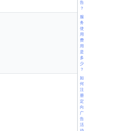
告
？
服
务
使
用
费
用
是
多
少
？
如
何
注
册
定
向
广
告
活
动