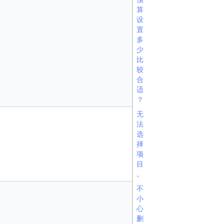
算
设
置
多
少
比
较
合
适
？
无
法
选
择
项
目
。
不
小
心
删