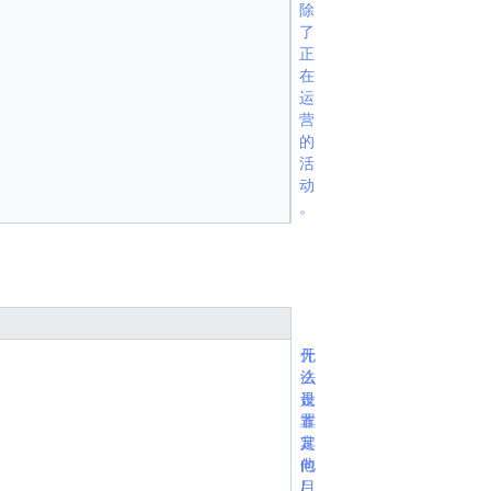
除
了
正
在
运
营
的
活
动
。
什
无
么
法
是
设
非
置
定
其
向
他
/
目