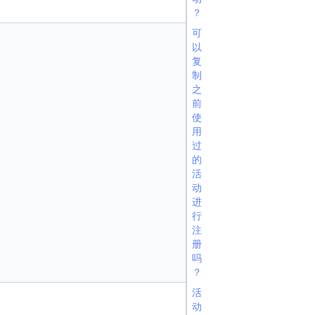
？
可
以
复
制
之
前
使
用
过
的
活
动
进
行
注
册
吗
？
活
动