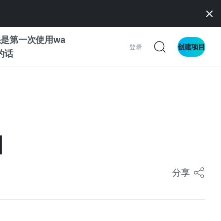
是第一次使用wa
创建项目
登录
z的话
南
南
]
察
分享