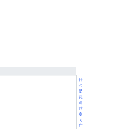
什
么
是
瓦
迪
兹
定
向
广