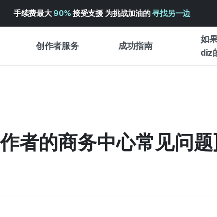
手续费最大
90%
接受支援 为挑战加油的
寻找另一边
如果
创作者服务
成功指南
di
创作者支持服务
众筹成功指南
入门指
WADIZ 广告中心 ↗︎
服务指南
各类指
体验型
帮助中心 ↗︎
WADIZ SCHOOL
创作者的商务中心常见问题
创作型
WADIZ 奖励 ↗︎
成功项目故事
商务型
面向全球创客
众筹洞
英语指南
中文指南
韩语指南