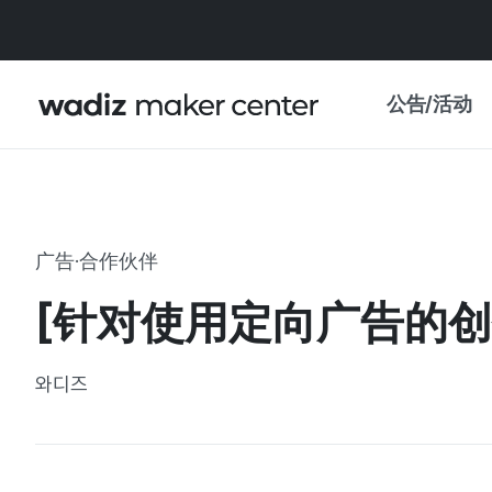
公告/活动
公告
WADIZ
主题展·优惠
广告·合作伙伴
新闻稿
我的 WADIZ
[针对使用定向广告的
特展日历
重要更新
信任中心
와디즈
资助项目