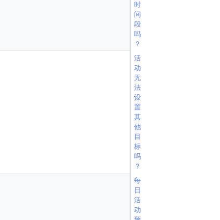
时
间
段
吗
？
活
动
无
法
设
置
其
他
目
标
吗
？
每
日
活
动
预