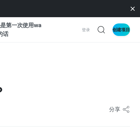
是第一次使用wa
创建项目
登录
z的话
南
南
？
察
分享