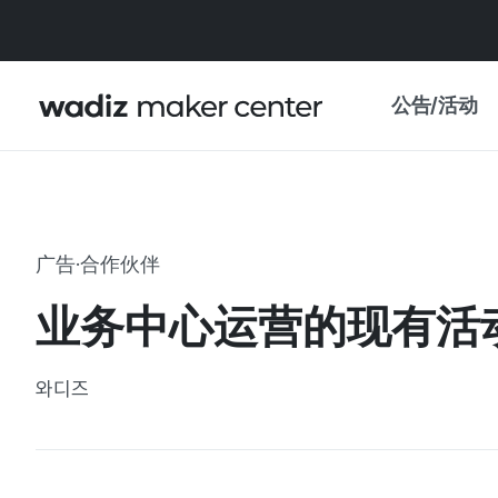
公告/活动
公告
WADIZ
主题展·优惠
广告·合作伙伴
新闻稿
我的 WADIZ
业务中心运营的现有活
特展日历
重要更新
信任中心
와디즈
资助项目