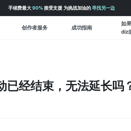
手续费最大
90%
接受支援 为挑战加油的
寻找另一边
如果
创作者服务
成功指南
di
创作者支持服务
众筹成功指南
入门指
WADIZ 广告中心 ↗︎
服务指南
各类指
体验型
帮助中心 ↗︎
WADIZ SCHOOL
动已经结束，无法延长吗
创作型
WADIZ 奖励 ↗︎
成功项目故事
商务型
面向全球创客
众筹洞
英语指南
中文指南
韩语指南