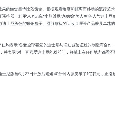
椅效果的触觉靠垫比茨齿轮、根据观看角度和距离而移动的流行艺
控器、利用'米奇老鼠''小熊维尼''灰姑娘''美人鱼'等人气迪士尼
与迪士尼角色的螺钿盘子、凝胶形状的卸妆啫喱等产品兼具卓越的
。
事李仁均表示"备受全球喜爱的迪士尼与沃迪兹验证过的制造商合作
"，并表示"对一直喜爱迪士尼的粉丝们，将献上在任何地方都看不
士尼版自6月27日开放后短短40分钟内就突破了1亿韩元，正引
。