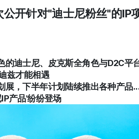
公开针对"迪士尼粉丝"的IP项
角色的迪士尼、皮克斯全角色与D2C平
沃迪兹才能相遇
企划展，下半年计划陆续推出各种产品..
IP产品'纷纷登场