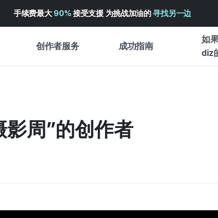
手续费最大
90%
接受支援 为挑战加油的
寻找另一边
如果
创作者服务
成功指南
di
创作者支持服务
众筹成功指南
入门指
WADIZ 广告中心 ↗︎
服务指南
各类指
体验型
·摄影周”的创作者
帮助中心 ↗︎
WADIZ SCHOOL
创作型
WADIZ 奖励 ↗︎
成功项目故事
商务型
面向全球创客
众筹洞
英语指南
中文指南
韩语指南