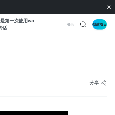
是第一次使用wa
创建项目
登录
z的话
南
南
分享
察