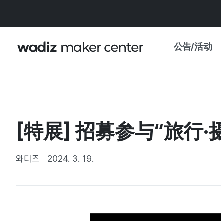
公告/活动
公告
WADIZ
主题展·优惠
[特展] 招募参与“旅行
新闻稿
我的 WADIZ
特展日历
와디즈
2024. 3. 19.
重要更新
信任中心
资助项目