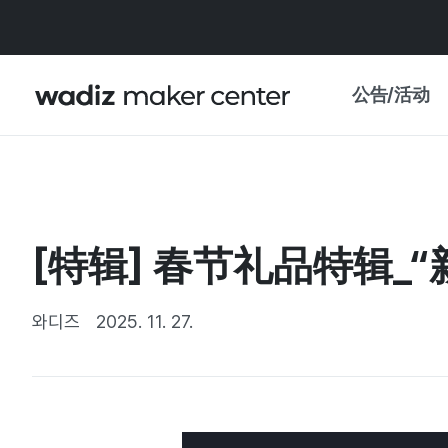
公告/活动
公告
WADIZ
主题展·优惠
[特辑] 春节礼品特辑_
新闻稿
我的 WADIZ
特展日历
와디즈
2025. 11. 27.
重要更新
信任中心
资助项目