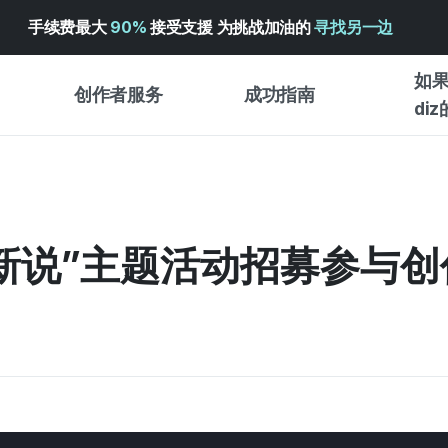
手续费最大
90%
接受支援 为挑战加油的
寻找另一边
如果
创作者服务
成功指南
di
创作者支持服务
众筹成功指南
入门指
WADIZ 广告中心 ↗︎
服务指南
各类指
体验型
“新说”主题活动招募参与创
帮助中心 ↗︎
WADIZ SCHOOL
创作型
WADIZ 奖励 ↗︎
成功项目故事
商务型
面向全球创客
众筹洞
英语指南
中文指南
韩语指南