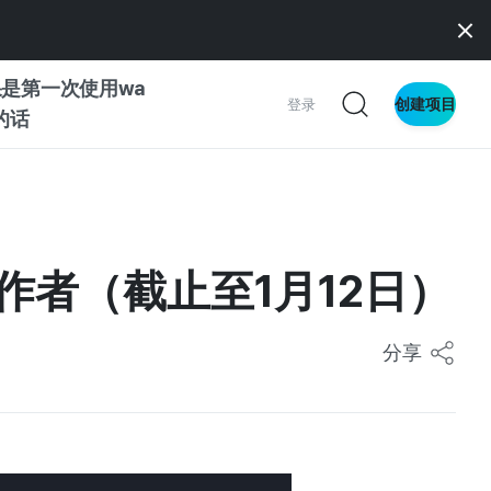
是第一次使用wa
创建项目
登录
z的话
南
南
作者（截止至1月12日）
分享
察