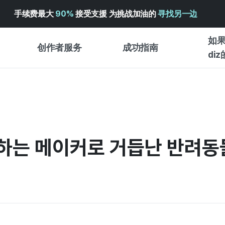
手续费最大
90%
接受支援 为挑战加油的
寻找另一边
如果
创作者服务
成功指南
di
创作者支持服务
众筹成功指南
入门指
WADIZ 广告中心 ↗︎
服务指南
各类指
体验型
帮助中心 ↗︎
WADIZ SCHOOL
딩하는 메이커로 거듭난 반려동
创作型
WADIZ 奖励 ↗︎
成功项目故事
商务型
面向全球创客
众筹洞
英语指南
中文指南
韩语指南