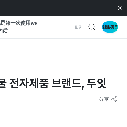
是第一次使用wa
创建项目
登录
z的话
南
南
물 전자제품 브랜드, 두잇
察
分享