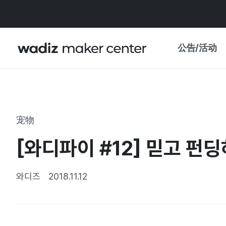
公告/活动
公告
WADIZ
主题展·优惠
宠物
新闻稿
我的 WADIZ
[와디파이 #12] 믿고 펀
特展日历
重要更新
信任中心
와디즈
2018.11.12
资助项目