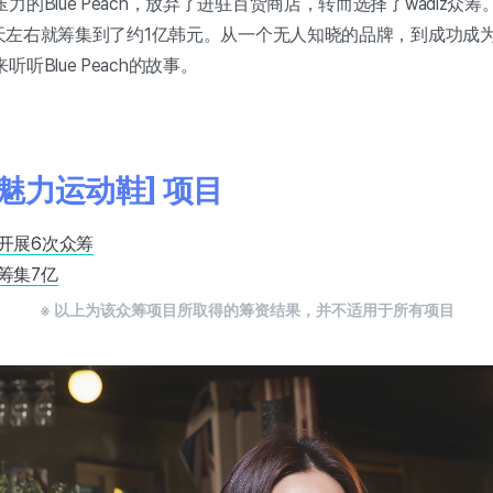
的Blue Peach，放弃了进驻百货商店，转而选择了wadiz众筹
10天左右就筹集到了约1亿韩元。从一个无人知晓的品牌，到成功成为
听Blue Peach的故事。
ch 魅力运动鞋] 项目
开展6次众筹
筹集7亿
※ 以上为该众筹项目所取得的筹资结果，并不适用于所有项目