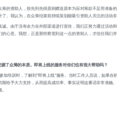
众筹的资助人，按先到先得原则赠送原本为应对筹款不足而准备的
升了。我认为，在众筹结束前持续策划能吸引资助人关注的活动
真诚。由于没有余力在外部渠道进行宣传，我们正努力通过活动和
们的心意。我想，正是那些察觉到这一点的资助人，才信任我们并
确把握了众筹的本质。即将上线的服务对你们也有很大帮助吗？
去wadiz参加培训时，了解到“即将上线”服务。当时工作人员说，如
初期给予大力支持，从而提高成功率。事实证明这番话非常准确。
额。