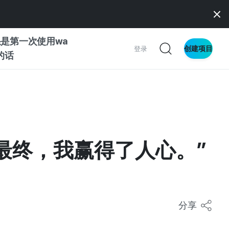
是第一次使用wa
创建项目
登录
z的话
南
南
样。但最终，我赢得了人心。”
察
分享