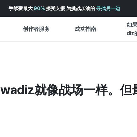
手续费最大
90%
接受支援 为挑战加油的
寻找另一边
如果
创作者服务
成功指南
di
创作者支持服务
众筹成功指南
入门指
WADIZ 广告中心 ↗︎
服务指南
各类指
体验型
帮助中心 ↗︎
WADIZ SCHOOL
 “起初，wadiz就像战场一
创作型
WADIZ 奖励 ↗︎
成功项目故事
商务型
面向全球创客
众筹洞
英语指南
中文指南
韩语指南