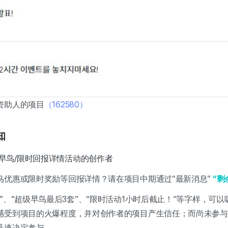
资助人的项目
（162580）
知
早鸟/限时回报详情活动的创作者
鸟优惠或限时奖励等回报详情？请在项目中期通过“最新消息”
“剩
”、“超级早鸟最后3套”、“限时活动1小时后截止！”等字样，可
感受到项目的火爆程度，并对创作者的项目产生信任；而尚未参与
迅速决定参与。