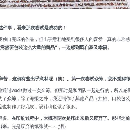
这件事，看来那次尝试是成功的！
我独自完成的作品，但出乎意料地受到很多人的喜爱，真的非常感
“竟然要包装这么大量的商品”，一边感到既自豪又幸福。
辛苦，这倒有些出乎意料呢（笑）。第一次尝试众筹，您不觉得
通过wadiz做过一次众筹。但那时是和团队一起进行的，所以感
为了
众筹
，除了海报之外，我还制作了其他产品（挂轴、口袋包装
品也制作了好几次，设计稿也做了很多。
很多。
在印刷过程中，大概有两次是印出来后又废弃了。那些之前
出来。
光是废弃的纸张就……（泪）