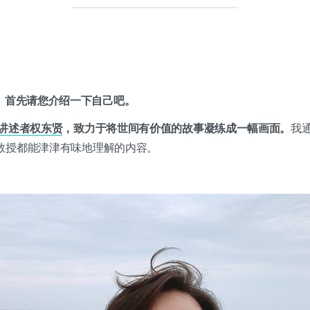
z。首先请您介绍一下自己吧。
讲述者权东贤
，致力于将世间有价值的故事凝练成一幅画面。
我
教授都能津津有味地理解的内容。