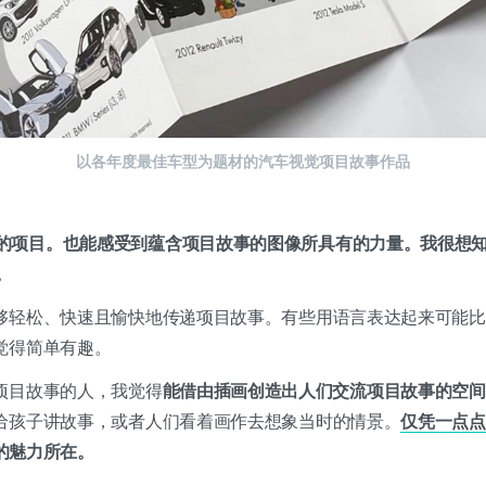
以各年度最佳车型为题材的汽车视觉项目故事作品
的项目。也能感受到蕴含项目故事的图像所具有的力量。我很想
。
够轻松、快速且愉快地传递项目故事。有些用语言表达起来可能比
觉得简单有趣。
项目故事的人，我觉得
能借由插画创造出人们交流项目故事的空间
给孩子讲故事，或者人们看着画作去想象当时的情景。
仅凭一点点
的魅力所在。