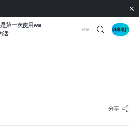
是第一次使用wa
创建项目
登录
z的话
南
南
察
分享