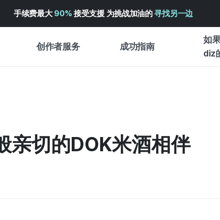
手续费最大
90%
接受支援 为挑战加油的
寻找另一边
如果
创作者服务
成功指南
di
创作者支持服务
众筹成功指南
入门指
WADIZ 广告中心 ↗︎
服务指南
各类指
体验型
帮助中心 ↗︎
WADIZ SCHOOL
般亲切的DOK米酒相伴
创作型
WADIZ 奖励 ↗︎
成功项目故事
商务型
面向全球创客
众筹洞
英语指南
中文指南
韩语指南