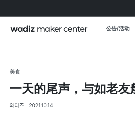
公告/活动
公告
WADIZ
主题展·优惠
美食
新闻稿
我的 WADIZ
一天的尾声，与如老友
特展日历
重要更新
信任中心
와디즈
2021.10.14
资助项目