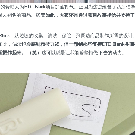
的资助人为ETC Blank项目加油打气。正因为这是蕴含了我所
尚未销售的商品。
尽管如此，大家还是通过项目故事相信并支持了
。
 Blank，从垃圾的收集、清洗、保管，到周边商品制作所需的设
如此
，
偶尔
也会感到精疲力竭，但一想到那些支持ETC Blank
新振作起来。 （笑）
这可以说是让我能够坚持做下去的动力。