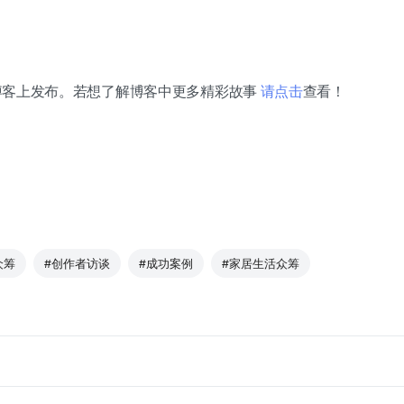
iz博客上发布。若想了解博客中更多精彩故事
请点击
查看！
众筹
#创作者访谈
#成功案例
#家居生活众筹