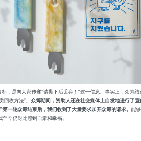
目标，是向大家传递“请撕下后丢弃！”这一信息。事实上，众筹
确分类回收方法”。
众筹期间，资助人还在社交媒体上自发地进行了宣
于第一轮众筹结束后，我们收到了大量要求加开众筹的请求。
能够
我至今仍对此感到自豪和幸福。