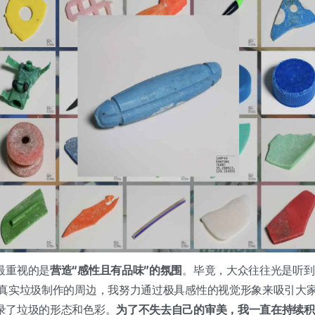
最重视的是
营造“感性且有品味”的氛围
。毕竟，大众往往光是听到
用真实垃圾制作的周边，我努力通过极具感性的视觉形象来吸引大
录了垃圾的形态和色彩。
为了不失去自己的审美，我一直在持续积