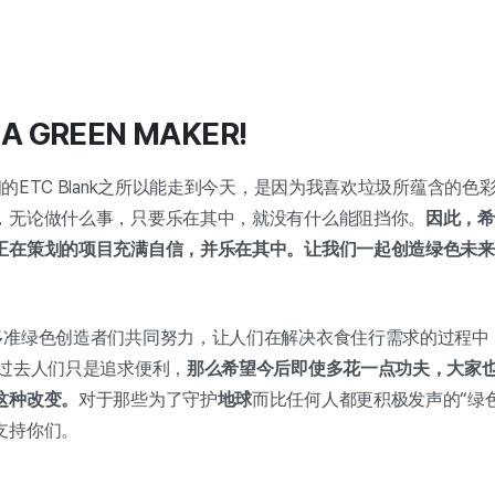
 A GREEN MAKER!
的ETC Blank之所以能走到今天，是因为我喜欢垃圾所蕴含的
，无论做什么事，只要乐在其中，就没有什么能阻挡你。
因此，希
正在策划的项目充满自信，并乐在其中。让我们一起创造绿色未来
多准绿色创造者们共同努力，让人们在解决衣食住行需求的过程中
说过去人们只是追求便利，
那么希望今后即使多花一点功夫，大家
这种改变。
对于那些为了守护
地球
而比任何人都更积极发声的“绿
支持你们。