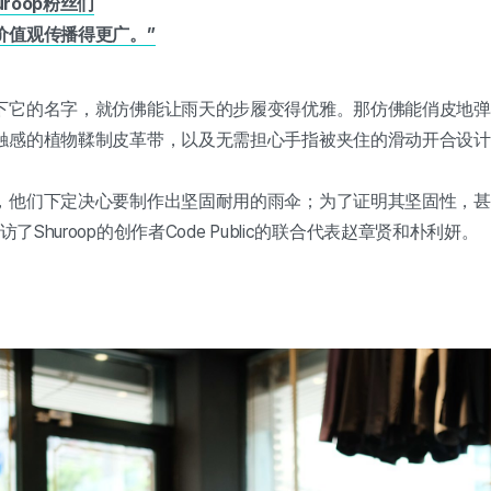
uroop粉丝们
价值观传播得更广。”
下它的名字，就仿佛能让雨天的步履变得优雅。那仿佛能俏皮地弹
感的植物鞣制皮革带，以及无需担心手指被夹住的滑动开合设计。这
，他们下定决心要制作出坚固耐用的雨伞；为了证明其坚固性，甚
访了Shuroop的创作者Code Public的联合代表赵章贤和朴利妍。