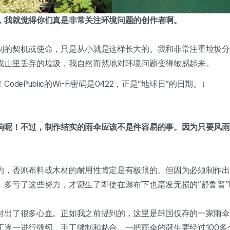
，我就觉得你们真是非常关注环境问题的创作者啊。
别的契机或使命，只是从小就是这样长大的。我和非常注重垃圾分
或山里丢弃的垃圾，我自然而然地对环境问题变得敏感起来。
dePublic的Wi-Fi密码是0422，正是“地球日”的日期。）
响呢！不过，制作结实的雨伞应该不是件容易的事。因为只要风雨
。
的，否则布料或木材的耐用性肯定是有极限的。但因为必须制作出
。多亏了这些努力，才诞生了即使在瀑布下也毫发无损的“舒鲁普”
付出了很多心血。正如我之前提到的，这里是韩国仅存的一家雨伞
工逐一进行缝纫、手工缝制和粘合。一把
雨伞
的
诞生要经过100多