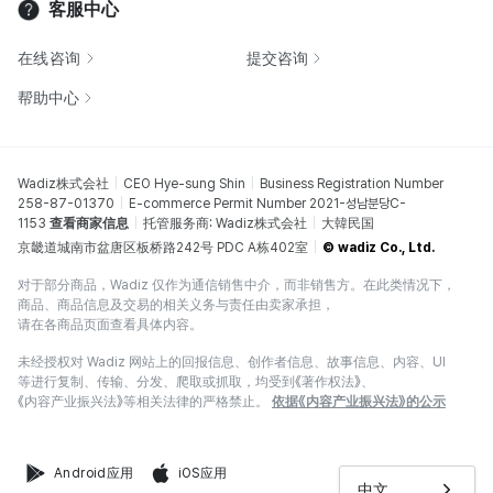
客服中心
在线咨询
提交咨询
帮助中心
Wadiz株式会社
CEO Hye-sung Shin
Business Registration Number
258-87-01370
E-commerce Permit Number 2021-성남분당C-
1153
查看商家信息
托管服务商: Wadiz株式会社
大韓民国
京畿道城南市盆唐区板桥路242号 PDC A栋402室
© wadiz Co., Ltd.
对于部分商品，Wadiz 仅作为通信销售中介，而非销售方。在此类情况下，
商品、商品信息及交易的相关义务与责任由卖家承担，
请在各商品页面查看具体内容。
未经授权对 Wadiz 网站上的回报信息、创作者信息、故事信息、内容、UI
等进行复制、传输、分发、爬取或抓取，均受到《著作权法》、
《内容产业振兴法》等相关法律的严格禁止。
依据《内容产业振兴法》的公示
Android应用
iOS应用
中文