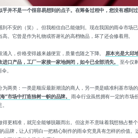
似乎并不是一个很容易想到的点子。在筹备过程中，您没有感到过
感到不安的（笑）。但我相信自己能做到。现在我国的雨伞市场已
当高。它曾是作为礼物或答谢礼的高档物品，坏了还会修着用。
般涌入，价格变得越来越便宜，质量也随之下降。
原本光是大邱地
敌进口产品，工厂一家接一家地倒闭，如今已全部消失。
至今仅
雨伞。
分为两类：一类是顺应最新潮流的商人，另一类是瞄准利基市场
红海”市场中打造独树一帜的品牌。
雨伞行业虽然拥有一定的市场
足。
做得更精准，就完全能够脱颖而出。但这并不意味着我想独占整个
杆的品牌，让人们明白一把精心制作的雨伞究竟具有怎样的价值。