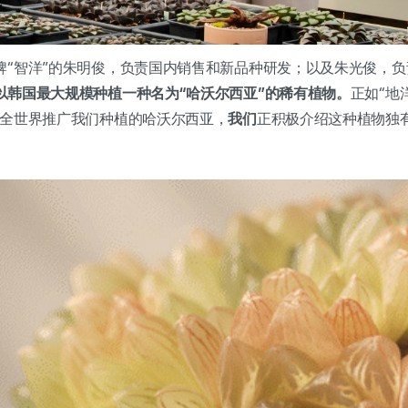
牌“智洋”的朱明俊，负责国内销售和新品种研发；以及朱光俊，
以韩国最大规模种植一种名为“哈沃尔西亚”的稀有植物。
正如“地
向全世界推广我们种植的哈沃尔西亚，
我们
正积极介绍这种植物独