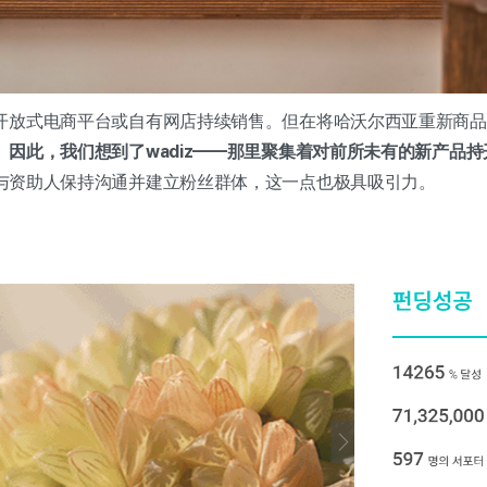
开放式电商平台或自有网店持续销售。但在将哈沃尔西亚重新商品
。
因此，我们想到了wadiz——那里聚集着对前所未有的新产品
与资助人保持沟通并建立粉丝群体，这一点也极具吸引力。