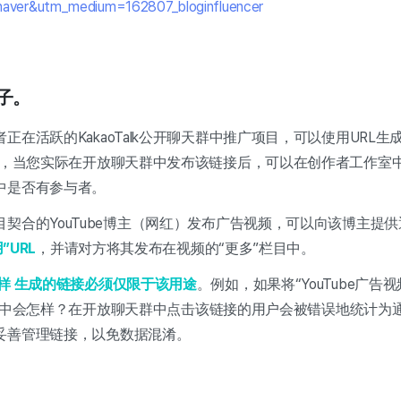
aver&utm_medium=162807_bloginfluencer
例子。
正在活跃的KakaoTalk公开聊天群中推广项目，可以使用URL生
，当您实际在开放聊天群中发布该链接后，可以在创作者工作室
中是否有参与者。
契合的YouTube博主（网红）发布广告视频，可以向该博主提
”URL
，并请对方将其发布在视频的“更多”栏目中。
样
生成的链接必须仅限于该用途
。例如，如果将“YouTube广告
聊天群中会怎样？在开放聊天群中点击该链接的用户会被错误地统计为通过“
妥善管理链接，以免数据混淆。