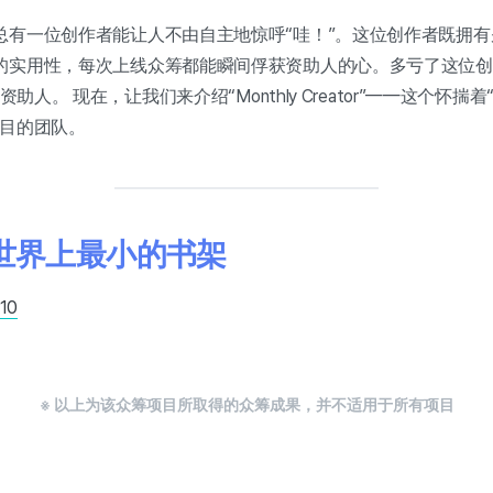
总有一位创作者能让人不由自主地惊呼“哇！”。这位创作者既拥
的实用性，每次上线众筹都能瞬间俘获资助人的心。多亏了这位创
资助人。 现在，让我们来介绍“Monthly Creator”——这个怀揣着
项目的团队。
—世界上最小的书架
.10
※ 以上为该众筹项目所取得的众筹成果，并不适用于所有项目