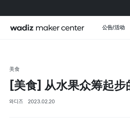
公告/活动
公告
WADIZ
主题展·优惠
美食
新闻稿
我的 WADIZ
[美食] 从水果众筹起
特展日历
重要更新
信任中心
와디즈
2023.02.20
资助项目