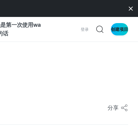
是第一次使用wa
创建项目
登录
z的话
南
南
察
分享