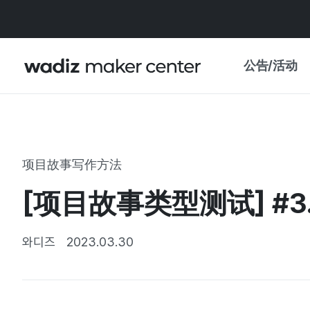
公告/活动
公告
WADIZ
主题展·优惠
项目故事写作方法
新闻稿
我的 WADIZ
[项目故事类型测试] 
特展日历
重要更新
信任中心
와디즈
2023.03.30
资助项目