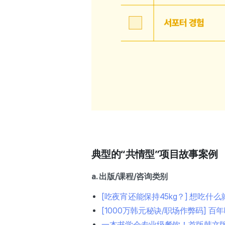
典型的“共情型”项目故事案例
a. 出版/课程/咨询类别
[吃夜宵还能保持45kg？] 想吃
[1000万韩元秘诀/职场作弊码] 百
一本书学会专业级餐饮！首版韩文版