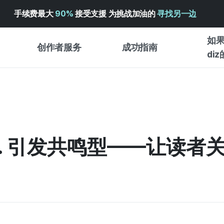
手续费最大
90%
接受支援 为挑战加油的
寻找另一边
如果
创作者服务
成功指南
di
创作者支持服务
众筹成功指南
入门指
WADIZ 广告中心 ↗︎
服务指南
各类指
体验型
帮助中心 ↗︎
WADIZ SCHOOL
#3. 引发共鸣型——让读
创作型
WADIZ 奖励 ↗︎
成功项目故事
商务型
面向全球创客
众筹洞
英语指南
中文指南
韩语指南