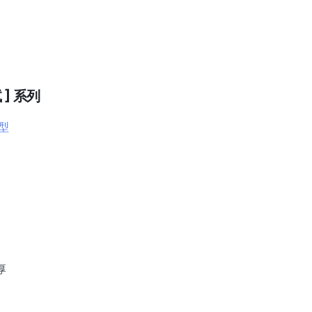
] 系列
型
厚