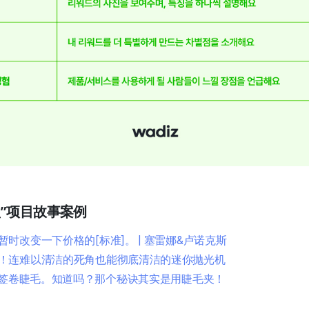
”项目故事案例
时改变一下价格的[标准]。 | 塞雷娜&卢诺克斯
！连难以清洁的死角也能彻底清洁的迷你抛光机
烧棉签卷睫毛。知道吗？那个秘诀其实是用睫毛夹！