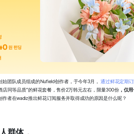
始团队成员组成的Nufield创作者，于今年3月，
通过鲜花定期订
酒店同等品质”的鲜花套餐，售价2万韩元左右，限量300份
，仅用
创作者在wadiz推出鲜花订阅服务并取得成功的原因是什么呢？
助人群体，