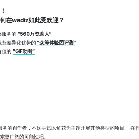
！
何在wadiz如此受欢迎？
兴服务的
“560万资助人”
服务差异化优势的
“众筹体验团评测”
价值的
“GIF动图”
服务的创作者，不妨尝试以鲜花为主题开展其他类型的项目。
在
，探索更广阔的可能性吧。