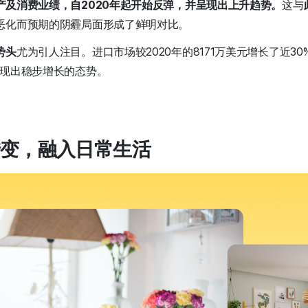
产及消费业绩，自2020年起开始反弹，并呈现出上升趋势。
这与
恶化而预期的阴霾局面形成了鲜明对比。
势头
尤为引人注目。进口市场较2020年的8171万美元增长了近30%（
呈现出稳步增长的态势。
变，融入日常生活