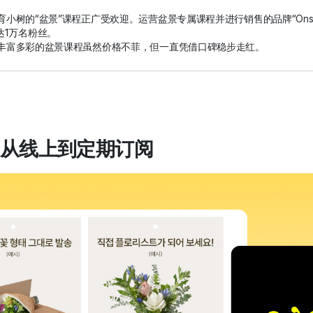
小树的“盆景”课程正广受欢迎。运营盆景专属课程并进行销售的品牌“Onshi
达1万名粉丝。
丰富多彩的盆景课程虽然价格不菲，但一直凭借口碑稳步走红。
从线上到定期订阅