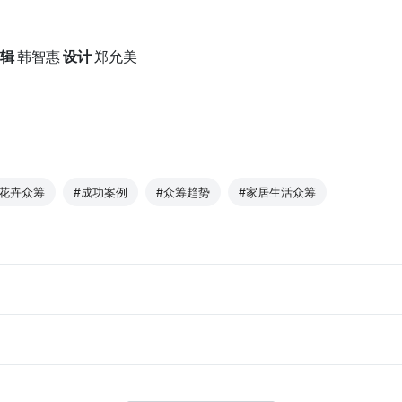
辑
韩智惠
设计
郑允美
#花卉众筹
#成功案例
#众筹趋势
#家居生活众筹