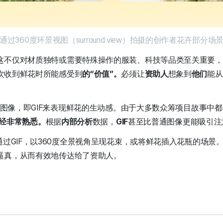
通过360度环景视图（
surround view）拍摄的创作者花卉部分场
这不仅对材质独特或需要特殊操作的服装、科技等品类至关重要，
次收到鲜花时所能感受到
的“价值”。
必须让
资助人
想象到
他们
能从
动态图像，即GIF来表现鲜花的生动感。由于大多数众筹项目故事中都
F已经非常熟悉。
根据
内部分析
数据，
GIF
甚至比普通图像更能吸引注
通过GIF，以360度全景视角呈现花束，或将鲜花插入花瓶的场景
逼真，从而有效地传达给了资助人。