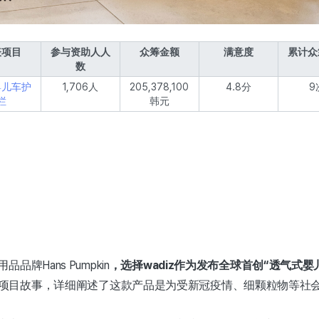
表项目
参与资助人人
众筹金额
满意度
累计众
数
婴儿车护
1,706人
205,378,100
4.8分
9
栏
韩元
品牌Hans Pumpkin
，选择wadiz作为发布全球首创“透气式婴
项目故事，详细阐述了这款产品是为受新冠疫情、细颗粒物等社