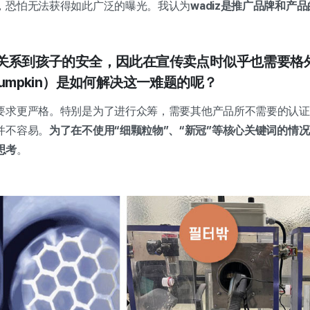
，恐怕无法获得如此广泛的曝光。我认为
wadiz是推广品牌和产
直接关系到孩子的安全，因此在宣传卖点时似乎也需要格
Pumpkin）是如何解决这一难题的呢？
要求更严格。特别是为了进行众筹，需要其他产品所不需要的认证
并不容易。
为了在不使用“细颗粒物”、“新冠”等核心关键词的情
思考
。