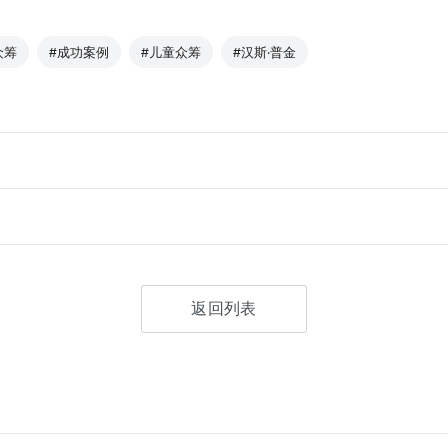
众筹
#成功案例
#儿童众筹
#汉斯·普金
返回列表