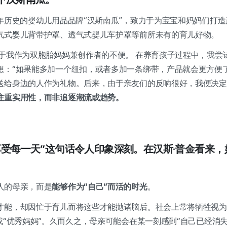
7年历史的婴幼儿用品品牌“汉斯南瓜”，致力于为宝宝和妈妈们打
气式婴儿背带护罩、透气式婴儿车护罩等前所未有的育儿好物。
源于我作为双胞胎妈妈兼创作者的不便。 在养育孩子过程中，我尝
想：“如果能多加一个纽扣，或者多加一条绑带，产品就会更方便
送给身边的人作为礼物。后来，由于亲友们的反响很好，我便决定
注重实用性，而非追逐潮流或趋势。
能享受每一天”这句话令人印象深刻。在汉斯·普金看来
人的母亲，而是
能够作为“自己”而活的时光
。
才能，却因忙于育儿而将这些才能抛诸脑后。社会上常将牺牲视为
或“优秀妈妈”。久而久之，母亲可能会在某一刻感到“自己已经消