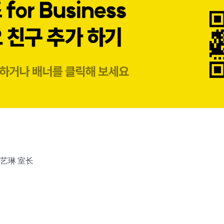
艺琳 室长