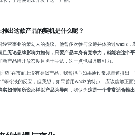
请求，于是便追加开发了这一产品。
iz上推出这款产品的契机是什么呢？
经营事业的策划人的提议。他曾多次参与众筹并体验过wadiz，
而且
无论品牌影响力如何，只要产品本身有竞争力，就能在这个平
和新产品持开放态度且勇于尝试，这一点也极具吸引力。
带护垫”在市面上没有类似产品，我曾担心如果通过常规渠道推出，
？”等冷淡的反应，但我想，如果善用wadiz的特点，应该能够正
确实如传闻所说那样以产品为导向，
我认为
这是一个非常适合推出