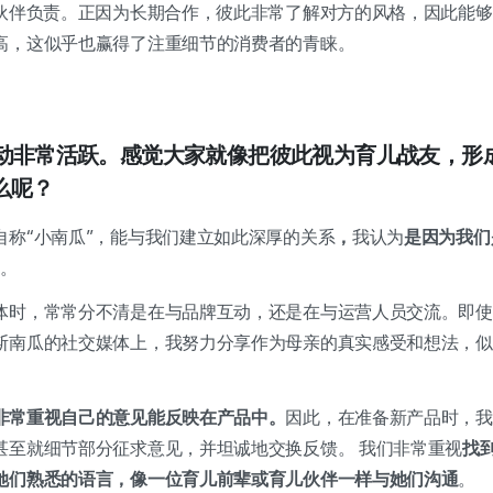
作伙伴负责。正因为长期合作，彼此非常了解对方的风格，因此能
高，这似乎也赢得了注重细节的消费者的青睐。
的互动非常活跃。感觉大家就像把彼此视为育儿战友，形
么呢？
自称“小南瓜”，能与我们建立如此深厚的关系
，
我认为
是因为我们
的
。
体时，常常分不清是在与品牌互动，还是在与运营人员交流。即使
斯南瓜的社交媒体上，我努力分享作为母亲的真实感受和想法，似
非常重视自己的意见能反映在产品中。
因此，在准备新产品时，我
甚至就细节部分征求意见，并坦诚地交换反馈。 我们非常重视
找
她们熟悉的语言，像一位育儿前辈或育儿伙伴一样与她们沟通
。