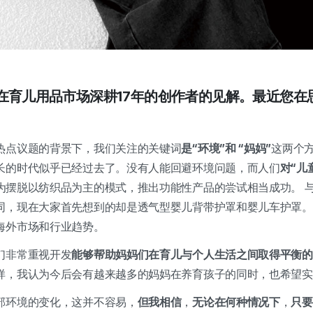
位在育儿用品市场深耕17年的创作者的见解。最近您
热点议题的背景下，我们关注的关键词
是“环境”和
“妈妈”
这两个
长的时代似乎已经过去了。没有人能回避环境问题，而人们
对“儿
为摆脱以纺织品为主的模式，推出功能性产品的尝试相当成功。 
同，现在大家首先想到的却是透气型婴儿背带护罩和婴儿车护罩。
海外市场和行业趋势。
们非常重视开发
能够帮助妈妈们在育儿与个人生活之间取得平衡的
样，我认为今后会有越来越多的妈妈在养育孩子的同时，也希望
部环境的变化，这并不容易，
但我相信
，
无论在何种情况下
，
只要