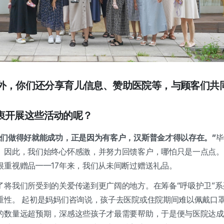
售之外，你们还分享育儿信息、赞助医院等，与顾客们共
衷开展这些活动的呢？
我们做得好就能成功，正是因为有客户，汉斯普金才得以存在。”
毕
。因此，我们始终心怀感激，并努力回馈客户，哪怕只是一点点。
很重视赠品——17年来，我们从未间断过赠送礼品。
了将我们所受到的关爱传递到更广阔的地方。在筹备“呼吸护卫”
重性。 起初是妈妈们咨询说，孩子去医院或住院期间难以佩戴口
的数量远超预期，深感这些孩子才最需要帮助，于是便与医院达成