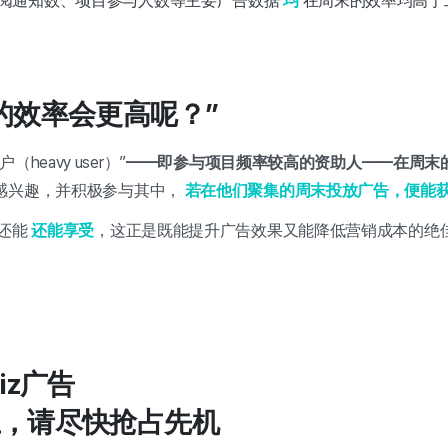
阅通知数、项目参与人数等主要广告数据
均
在周末的效率均高于
的效率会更高呢？”
eavy user）”
——即参与项目频率较高的
资助人——在周末
感兴趣，并积极参与其中，
若在他们聚集的周末投放广告，便能
还能
还能享受
，这正是既能提升广告效果又能降低营销成本的绝佳
iz广告
，请尽快抢占先机